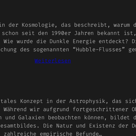
vier
Grundkräfte
in der Kosmologie, das beschreibt, warum 
 schon seit den 1990er Jahren bekannt ist
. Wie wurde die Dunkle Energie entdeckt? D
uchung des sogenannten “Hubble-Flusses” ge
:
Weiterlesen
Dunkle
Energie
ntales Konzept in der Astrophysik, das sic
. Während wir aufgrund fortgeschrittener O
n und Galaxien beobachten können, bildet 
Gesamtbildes. Die Natur und Existenz der D
zahlreiche empirische Befunde…