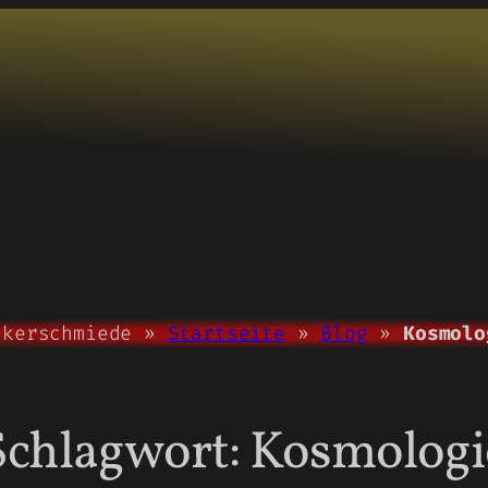
nkerschmiede »
Startseite
»
Blog
»
Kosmolo
Schlagwort:
Kosmologi