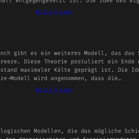
nall entgegengesetzt ist. Die Idee des Bi
:
Weiterlesen
Big
Crunch
unch gibt es ein weiteres Modell, das das 
Freeze. Diese Theorie postuliert ein Ende 
ustand maximaler Kälte geprägt ist. Die Id
eze-Modell wird angenommen, dass die…
:
Weiterlesen
Big
Freeze
ologischen Modellen, die das mögliche Schi