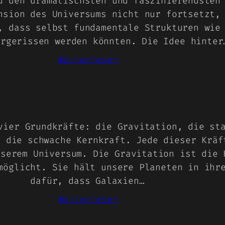
u den dramatischsten und faszinierendsten
nsion des Universums nicht nur fortsetzt,
, dass selbst fundamentale Strukturen wie
ergerissen werden könnten. Die Idee hinter
:
Weiterlesen
Big
Rip
vier Grundkräfte: die Gravitation, die st
d die schwache Kernkraft. Jede dieser Kräf
nserem Universum. Die Gravitation ist die 
möglicht. Sie hält unsere Planeten in ihr
dafür, dass Galaxien…
:
Weiterlesen
Die