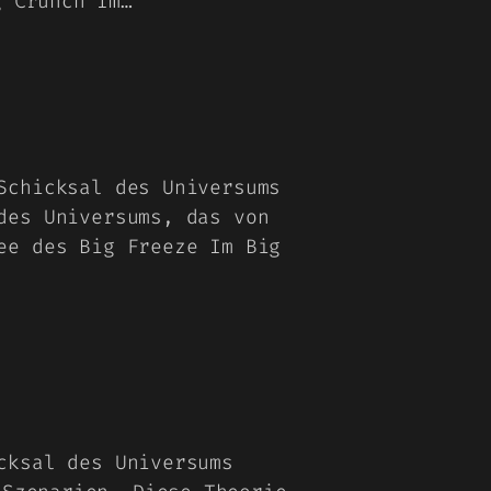
g Crunch Im…
Schicksal des Universums
des Universums, das von
ee des Big Freeze Im Big
cksal des Universums