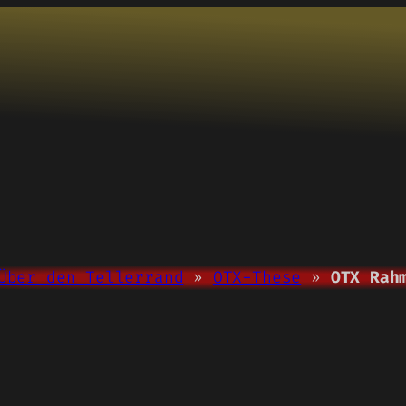
Über den Tellerrand
»
OTX-These
»
OTX Rah