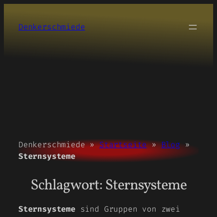
Zum
Inhalt
Denkerschmiede
springen
Denkerschmiede »
Startseite
»
Blog
»
Sternsysteme
Schlagwort:
Sternsysteme
Sternsysteme
sind Gruppen von zwei