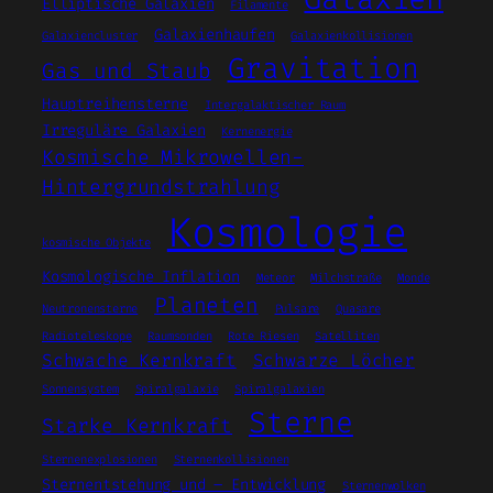
Elliptische Galaxien
Filamente
Galaxienhaufen
Galaxiencluster
Galaxienkollisionen
Gravitation
Gas und Staub
Hauptreihensterne
Intergalaktischer Raum
Irreguläre Galaxien
Kernenergie
Kosmische Mikrowellen-
Hintergrundstrahlung
Kosmologie
kosmische Objekte
Kosmologische Inflation
Meteor
Milchstraße
Monde
Planeten
Neutronensterne
Pulsare
Quasare
Radioteleskope
Raumsonden
Rote Riesen
Satelliten
Schwache Kernkraft
Schwarze Löcher
Sonnensystem
Spiralgalaxie
Spiralgalaxien
Sterne
Starke Kernkraft
Sternenexplosionen
Sternenkollisionen
Sternentstehung und – Entwicklung
Sternenwolken