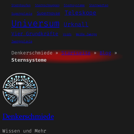
Sternhaufen
Sternschnuppen
Sternsysteme
Sternwarten
Teleskope
Supernovae
Supergalaxie
Universum
Urknall
Vier Grundkräfte
Voids
Weiße Zwerge
Zwerggalaxie
Denkerschmiede »
Startseite
»
Blog
»
Sternsysteme
Denkerschmiede
Wissen und Mehr