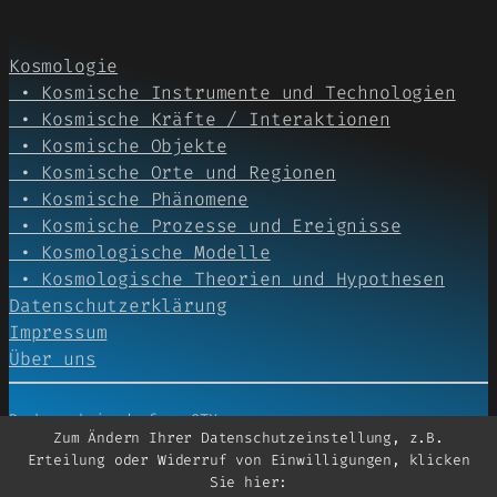
Kosmologie
• Kosmische Instrumente und Technologien
• Kosmische Kräfte / Interaktionen
• Kosmische Objekte
• Kosmische Orte und Regionen
• Kosmische Phänomene
• Kosmische Prozesse und Ereignisse
• Kosmologische Modelle
• Kosmologische Theorien und Hypothesen
Datenschutzerklärung
Impressum
Über uns
Denkerschmie.de from OTX
Zum Ändern Ihrer Datenschutzeinstellung, z.B.
Erteilung oder Widerruf von Einwilligungen, klicken
Gestaltet mit
WordPress
&& Twenty Twenty-Five
Sie hier: